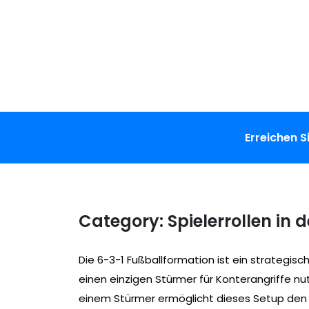
Skip
to
content
Erreichen S
Category:
Spielerrollen in
Die 6-3-1 Fußballformation ist ein strategisch
einen einzigen Stürmer für Konterangriffe nutz
einem Stürmer ermöglicht dieses Setup den T