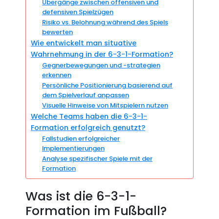
Übergänge zwischen offensiven und
defensiven Spielzügen
Risiko vs. Belohnung während des Spiels
bewerten
Wie entwickelt man situative
Wahrnehmung in der 6-3-1-Formation?
Gegnerbewegungen und -strategien
erkennen
Persönliche Positionierung basierend auf
dem Spielverlauf anpassen
Visuelle Hinweise von Mitspielern nutzen
Welche Teams haben die 6-3-1-
Formation erfolgreich genutzt?
Fallstudien erfolgreicher
Implementierungen
Analyse spezifischer Spiele mit der
Formation
Was ist die 6-3-1-
Formation im Fußball?