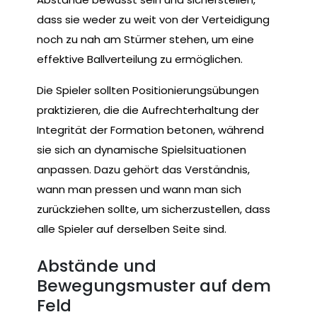
dass sie weder zu weit von der Verteidigung
noch zu nah am Stürmer stehen, um eine
effektive Ballverteilung zu ermöglichen.
Die Spieler sollten Positionierungsübungen
praktizieren, die die Aufrechterhaltung der
Integrität der Formation betonen, während
sie sich an dynamische Spielsituationen
anpassen. Dazu gehört das Verständnis,
wann man pressen und wann man sich
zurückziehen sollte, um sicherzustellen, dass
alle Spieler auf derselben Seite sind.
Abstände und
Bewegungsmuster auf dem
Feld