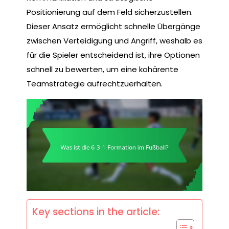
Positionierung auf dem Feld sicherzustellen.
Dieser Ansatz ermöglicht schnelle Übergänge
zwischen Verteidigung und Angriff, weshalb es
für die Spieler entscheidend ist, ihre Optionen
schnell zu bewerten, um eine kohärente
Teamstrategie aufrechtzuerhalten.
Key sections in the article: