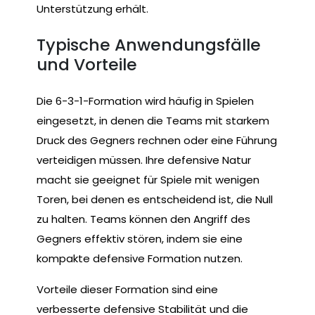
Unterstützung erhält.
Typische Anwendungsfälle
und Vorteile
Die 6-3-1-Formation wird häufig in Spielen
eingesetzt, in denen die Teams mit starkem
Druck des Gegners rechnen oder eine Führung
verteidigen müssen. Ihre defensive Natur
macht sie geeignet für Spiele mit wenigen
Toren, bei denen es entscheidend ist, die Null
zu halten. Teams können den Angriff des
Gegners effektiv stören, indem sie eine
kompakte defensive Formation nutzen.
Vorteile dieser Formation sind eine
verbesserte defensive Stabilität und die