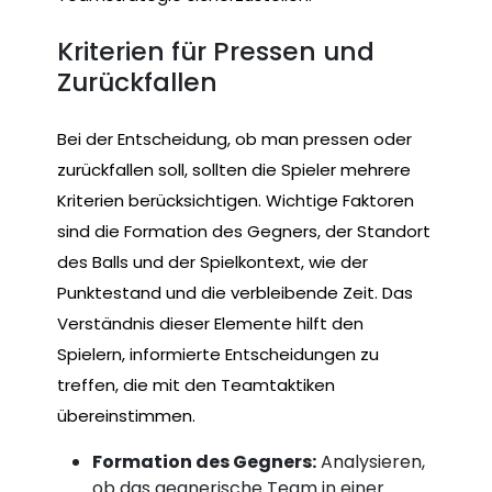
Kriterien für Pressen und
Zurückfallen
Bei der Entscheidung, ob man pressen oder
zurückfallen soll, sollten die Spieler mehrere
Kriterien berücksichtigen. Wichtige Faktoren
sind die Formation des Gegners, der Standort
des Balls und der Spielkontext, wie der
Punktestand und die verbleibende Zeit. Das
Verständnis dieser Elemente hilft den
Spielern, informierte Entscheidungen zu
treffen, die mit den Teamtaktiken
übereinstimmen.
Formation des Gegners:
Analysieren,
ob das gegnerische Team in einer