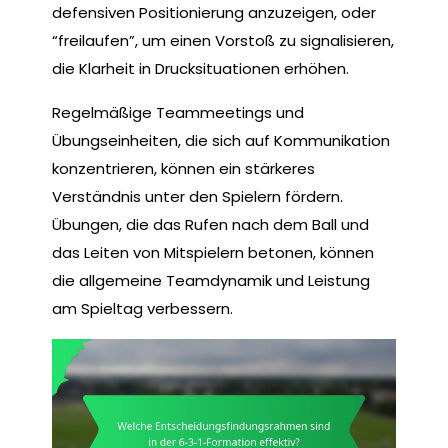
defensiven Positionierung anzuzeigen, oder
“freilaufen”, um einen Vorstoß zu signalisieren,
die Klarheit in Drucksituationen erhöhen.
Regelmäßige Teammeetings und
Übungseinheiten, die sich auf Kommunikation
konzentrieren, können ein stärkeres
Verständnis unter den Spielern fördern.
Übungen, die das Rufen nach dem Ball und
das Leiten von Mitspielern betonen, können
die allgemeine Teamdynamik und Leistung
am Spieltag verbessern.