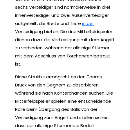
sechs Verteidiger sind normalerweise in drei
Innenverteidiger und zwei Außenverteidiger
aufgeteilt, die Breite und Tiefe
in der
Verteidigung bieten. Die drei Mittelfeldspieler
dienen dazu, die Verteidigung mit dem Angriff
zu verbinden, während der alleinige Stürmer
mit dem Abschluss von Torchancen betraut
ist.
Diese Struktur ermöglicht es den Teams,
Druck von den Gegnern zu absorbieren,
während sie nach Konterchancen suchen. Die
Mittelfeldspieler spielen eine entscheidende
Rolle beim Übergang des Balls von der
Verteidigung zum Angriff und stellen sicher,
dass der alleinige Stürmer bei Bedarf