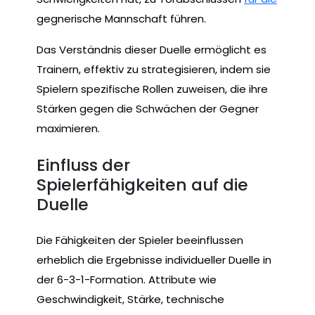
gegnerische Mannschaft führen.
Das Verständnis dieser Duelle ermöglicht es
Trainern, effektiv zu strategisieren, indem sie
Spielern spezifische Rollen zuweisen, die ihre
Stärken gegen die Schwächen der Gegner
maximieren.
Einfluss der
Spielerfähigkeiten auf die
Duelle
Die Fähigkeiten der Spieler beeinflussen
erheblich die Ergebnisse individueller Duelle in
der 6-3-1-Formation. Attribute wie
Geschwindigkeit, Stärke, technische