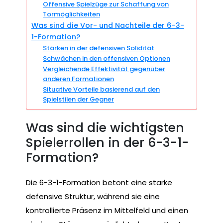
Offensive Spielzüge zur Schaffung von
Tormöglichkeiten
Was sind die Vor- und Nachteile der 6-3-
1-Formation?
Stärken in der defensiven Solidität
Schwächen in den offensiven Optionen
Vergleichende Effektivität gegenüber
anderen Formationen
Situative Vorteile basierend auf den
Spielstilen der Gegner
Was sind die wichtigsten
Spielerrollen in der 6-3-1-
Formation?
Die 6-3-1-Formation betont eine starke
defensive Struktur, während sie eine
kontrollierte Präsenz im Mittelfeld und einen