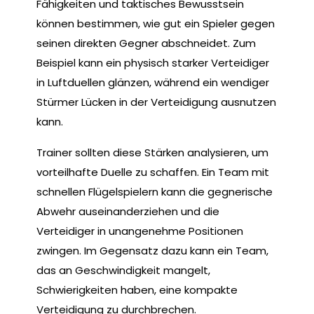
Fähigkeiten und taktisches Bewusstsein
können bestimmen, wie gut ein Spieler gegen
seinen direkten Gegner abschneidet. Zum
Beispiel kann ein physisch starker Verteidiger
in Luftduellen glänzen, während ein wendiger
Stürmer Lücken in der Verteidigung ausnutzen
kann.
Trainer sollten diese Stärken analysieren, um
vorteilhafte Duelle zu schaffen. Ein Team mit
schnellen Flügelspielern kann die gegnerische
Abwehr auseinanderziehen und die
Verteidiger in unangenehme Positionen
zwingen. Im Gegensatz dazu kann ein Team,
das an Geschwindigkeit mangelt,
Schwierigkeiten haben, eine kompakte
Verteidigung zu durchbrechen.