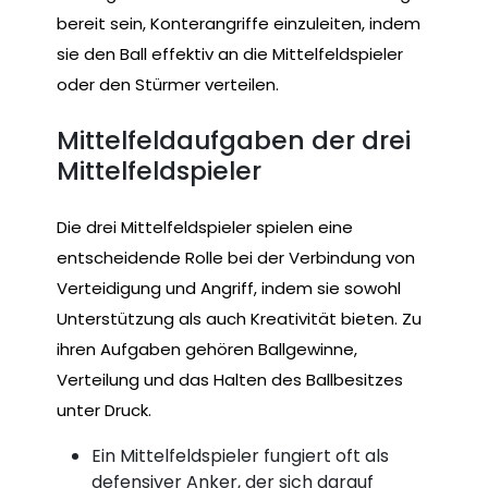
bereit sein, Konterangriffe einzuleiten, indem
sie den Ball effektiv an die Mittelfeldspieler
oder den Stürmer verteilen.
Mittelfeldaufgaben der drei
Mittelfeldspieler
Die drei Mittelfeldspieler spielen eine
entscheidende Rolle bei der Verbindung von
Verteidigung und Angriff, indem sie sowohl
Unterstützung als auch Kreativität bieten. Zu
ihren Aufgaben gehören Ballgewinne,
Verteilung und das Halten des Ballbesitzes
unter Druck.
Ein Mittelfeldspieler fungiert oft als
defensiver Anker, der sich darauf