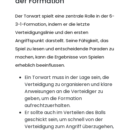
der Formation
Der Torwart spielt eine zentrale Rolle in der 6-
3-1-Formation, indem er die letzte
Verteidigungslinie und den ersten
Angriffspunkt darstellt. Seine Fähigkeit, das
Spiel zu lesen und entscheidende Paraden zu
machen, kann die Ergebnisse von Spielen
erheblich beeinflussen.
Ein Torwart muss in der Lage sein, die
Verteidigung zu organisieren und klare
Anweisungen an die Verteidiger zu
geben, um die Formation
aufrechtzuerhalten.
Er sollte auch im Verteilen des Balls
geschickt sein, um schnell von der
Verteidigung zum Angriff überzugehen,