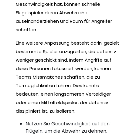
Geschwindigkeit hat, können schnelle
Flügelspieler deren Abwehrreihe
auseinanderziehen und Raum für Angreifer
schaffen.
Eine weitere Anpassung besteht darin, gezielt
bestimmte Spieler anzugreifen, die defensiv
weniger geschickt sind. Indem Angriffe auf
diese Personen fokussiert werden, können
Teams Missmatches schaffen, die zu
Tormöglichkeiten führen. Dies könnte
bedeuten, einen langsameren Verteidiger
oder einen Mittelfeldspieler, der defensiv
diszipliniert ist, zu isolieren.
Nutzen Sie Geschwindigkeit auf den
Flügeln, um die Abwehr zu dehnen.