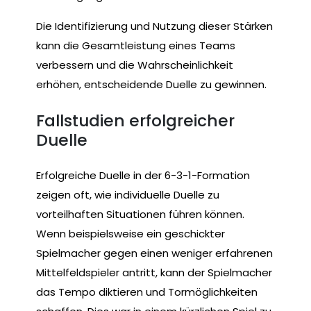
Die Identifizierung und Nutzung dieser Stärken
kann die Gesamtleistung eines Teams
verbessern und die Wahrscheinlichkeit
erhöhen, entscheidende Duelle zu gewinnen.
Fallstudien erfolgreicher
Duelle
Erfolgreiche Duelle in der 6-3-1-Formation
zeigen oft, wie individuelle Duelle zu
vorteilhaften Situationen führen können.
Wenn beispielsweise ein geschickter
Spielmacher gegen einen weniger erfahrenen
Mittelfeldspieler antritt, kann der Spielmacher
das Tempo diktieren und Tormöglichkeiten