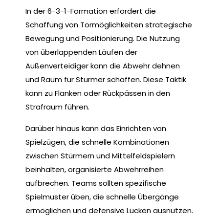
In der 6-3-1-Formation erfordert die
Schaffung von Tormöglichkeiten strategische
Bewegung und Positionierung. Die Nutzung
von überlappenden Läufen der
Außenverteidiger kann die Abwehr dehnen
und Raum für Stürmer schaffen. Diese Taktik
kann zu Flanken oder Rückpässen in den
Strafraum führen.
Darüber hinaus kann das Einrichten von
Spielzügen, die schnelle Kombinationen
zwischen Stürmern und Mittelfeldspielern
beinhalten, organisierte Abwehrreihen
aufbrechen. Teams sollten spezifische
Spielmuster üben, die schnelle Übergänge
ermöglichen und defensive Lücken ausnutzen.