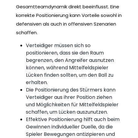
Gesamtteamdynamik direkt beeinflusst. Eine
korrekte Positionierung kann Vorteile sowohl in
defensiven als auch in offensiven Szenarien
schaffen.
Verteidiger müssen sich so
positionieren, dass sie den Raum
begrenzen, den Angreifer ausnutzen
können, während Mittelfeldspieler
Lücken finden sollten, um den Ball zu
erhalten.
Die Positionierung des Stürmers kann
Verteidiger aus ihrer Position ziehen
und Möglichkeiten für Mittelfeldspieler
schaffen, um Lücken auszunutzen.
Effektive Positionierung hilft auch beim
Gewinnen individueller Duelle, da die
Spieler Bewegungen antizipieren und