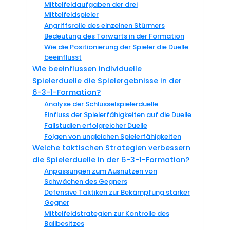
Mittelfeldaufgaben der drei
Mittelfeldspieler
Angriffsrolle des einzelnen Stürmers
Bedeutung des Torwarts in der Formation
Wie die Positionierung der Spieler die Duelle
beeinflusst
Wie beeinflussen individuelle
Spielerduelle die Spielergebnisse in der
6-3-1-Formation?
Analyse der Schlüsselspielerduelle
Einfluss der Spielerfähigkeiten auf die Duelle
Fallstudien erfolgreicher Duelle
Folgen von ungleichen Spielerfähigkeiten
Welche taktischen Strategien verbessern
die Spielerduelle in der 6-3-1-Formation?
Anpassungen zum Ausnutzen von
Schwächen des Gegners
Defensive Taktiken zur Bekämpfung starker
Gegner
Mittelfeldstrategien zur Kontrolle des
Ballbesitzes