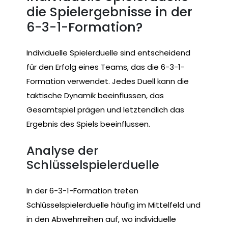
die Spielergebnisse in der
6-3-1-Formation?
Individuelle Spielerduelle sind entscheidend
für den Erfolg eines Teams, das die 6-3-1-
Formation verwendet. Jedes Duell kann die
taktische Dynamik beeinflussen, das
Gesamtspiel prägen und letztendlich das
Ergebnis des Spiels beeinflussen.
Analyse der
Schlüsselspielerduelle
In der 6-3-1-Formation treten
Schlüsselspielerduelle häufig im Mittelfeld und
in den Abwehrreihen auf, wo individuelle